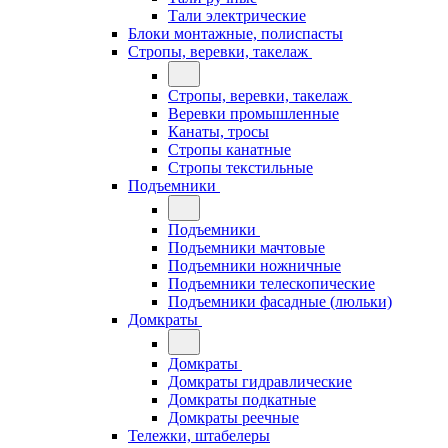
Тали электрические
Блоки монтажные, полиспасты
Стропы, веревки, такелаж
Стропы, веревки, такелаж
Веревки промышленные
Канаты, тросы
Стропы канатные
Стропы текстильные
Подъемники
Подъемники
Подъемники мачтовые
Подъемники ножничные
Подъемники телескопические
Подъемники фасадные (люльки)
Домкраты
Домкраты
Домкраты гидравлические
Домкраты подкатные
Домкраты реечные
Тележки, штабелеры