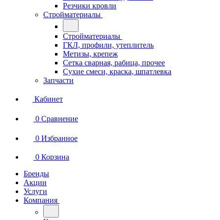
Резчики кровли
Стройматериалы
Стройматериалы
ГКЛ, профили, утеплитель
Метизы, крепеж
Сетка сварная, рабица, прочее
Сухие смеси, краска, шпатлевка
Запчасти
Кабинет
0
Сравнение
0
Избранное
0
Корзина
Бренды
Акции
Услуги
Компания