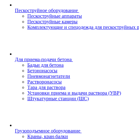
Пескоструйное оборудование
Пескоструйные аппараты
Пескоструйные камеры
Комплектующие и спецодежда для пескоструйных р
Для приема-подачи бетона
Бадьи для бетона
Бетононасосы
Пневмонагнетатели
Растворонасосы
Тара для раствора
Установки приема и выдачи раствора (УВР)
Штукатурные станции (ШС)
Грузоподъемное оборудование
Краны, кран-балки