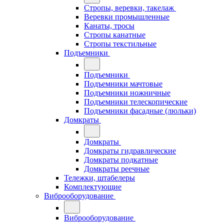
Стропы, веревки, такелаж
Веревки промышленные
Канаты, тросы
Стропы канатные
Стропы текстильные
Подъемники
Подъемники
Подъемники мачтовые
Подъемники ножничные
Подъемники телескопические
Подъемники фасадные (люльки)
Домкраты
Домкраты
Домкраты гидравлические
Домкраты подкатные
Домкраты реечные
Тележки, штабелеры
Комплектующие
Виброоборудование
Виброоборудование