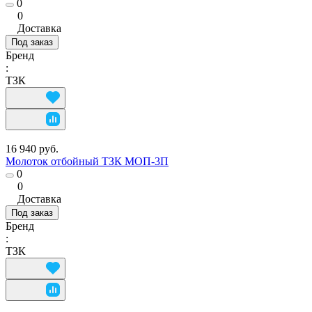
0
0
Доставка
Под заказ
Бренд
:
ТЗК
16 940 руб.
Молоток отбойный ТЗК МОП-3П
0
0
Доставка
Под заказ
Бренд
:
ТЗК