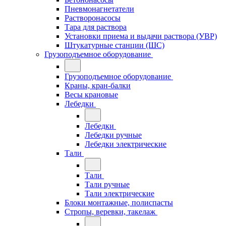
Пневмонагнетатели
Растворонасосы
Тара для раствора
Установки приема и выдачи раствора (УВР)
Штукатурные станции (ШС)
Грузоподъемное оборудование
Грузоподъемное оборудование
Краны, кран-балки
Весы крановые
Лебедки
Лебедки
Лебедки ручные
Лебедки электрические
Тали
Тали
Тали ручные
Тали электрические
Блоки монтажные, полиспасты
Стропы, веревки, такелаж