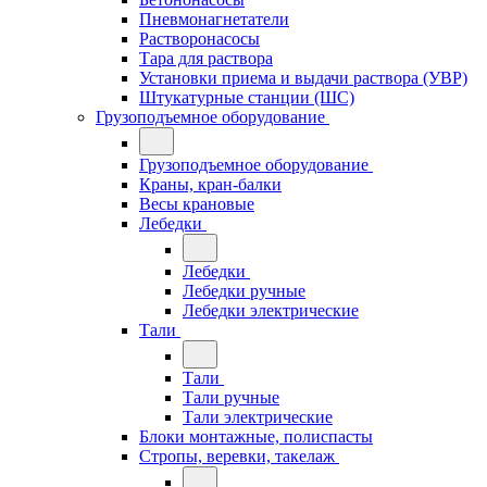
Пневмонагнетатели
Растворонасосы
Тара для раствора
Установки приема и выдачи раствора (УВР)
Штукатурные станции (ШС)
Грузоподъемное оборудование
Грузоподъемное оборудование
Краны, кран-балки
Весы крановые
Лебедки
Лебедки
Лебедки ручные
Лебедки электрические
Тали
Тали
Тали ручные
Тали электрические
Блоки монтажные, полиспасты
Стропы, веревки, такелаж