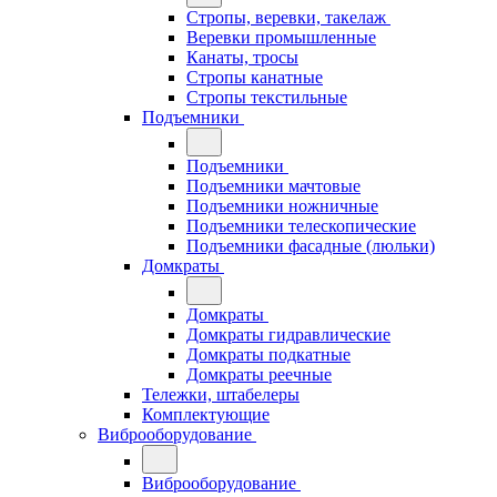
Стропы, веревки, такелаж
Веревки промышленные
Канаты, тросы
Стропы канатные
Стропы текстильные
Подъемники
Подъемники
Подъемники мачтовые
Подъемники ножничные
Подъемники телескопические
Подъемники фасадные (люльки)
Домкраты
Домкраты
Домкраты гидравлические
Домкраты подкатные
Домкраты реечные
Тележки, штабелеры
Комплектующие
Виброоборудование
Виброоборудование