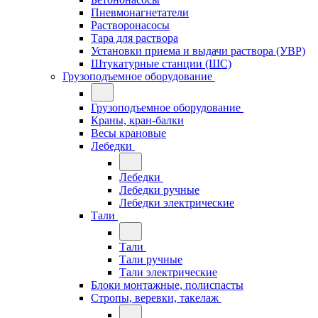
Пневмонагнетатели
Растворонасосы
Тара для раствора
Установки приема и выдачи раствора (УВР)
Штукатурные станции (ШС)
Грузоподъемное оборудование
Грузоподъемное оборудование
Краны, кран-балки
Весы крановые
Лебедки
Лебедки
Лебедки ручные
Лебедки электрические
Тали
Тали
Тали ручные
Тали электрические
Блоки монтажные, полиспасты
Стропы, веревки, такелаж