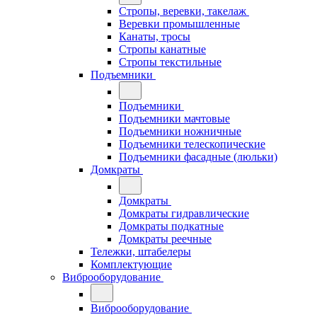
Стропы, веревки, такелаж
Веревки промышленные
Канаты, тросы
Стропы канатные
Стропы текстильные
Подъемники
Подъемники
Подъемники мачтовые
Подъемники ножничные
Подъемники телескопические
Подъемники фасадные (люльки)
Домкраты
Домкраты
Домкраты гидравлические
Домкраты подкатные
Домкраты реечные
Тележки, штабелеры
Комплектующие
Виброоборудование
Виброоборудование