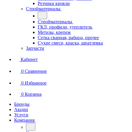
Резчики кровли
Стройматериалы
Стройматериалы
ГКЛ, профили, утеплитель
Метизы, крепеж
Сетка сварная, рабица, прочее
Сухие смеси, краска, шпатлевка
Запчасти
Кабинет
0
Сравнение
0
Избранное
0
Корзина
Бренды
Акции
Услуги
Компания