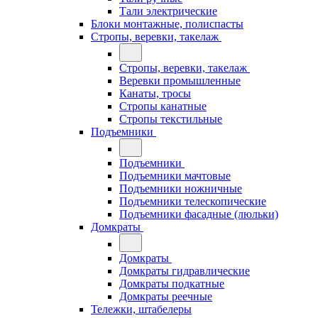
Тали электрические
Блоки монтажные, полиспасты
Стропы, веревки, такелаж
Стропы, веревки, такелаж
Веревки промышленные
Канаты, тросы
Стропы канатные
Стропы текстильные
Подъемники
Подъемники
Подъемники мачтовые
Подъемники ножничные
Подъемники телескопические
Подъемники фасадные (люльки)
Домкраты
Домкраты
Домкраты гидравлические
Домкраты подкатные
Домкраты реечные
Тележки, штабелеры