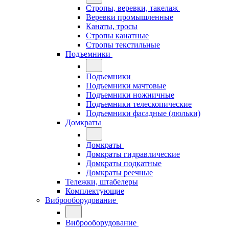
Стропы, веревки, такелаж
Веревки промышленные
Канаты, тросы
Стропы канатные
Стропы текстильные
Подъемники
Подъемники
Подъемники мачтовые
Подъемники ножничные
Подъемники телескопические
Подъемники фасадные (люльки)
Домкраты
Домкраты
Домкраты гидравлические
Домкраты подкатные
Домкраты реечные
Тележки, штабелеры
Комплектующие
Виброоборудование
Виброоборудование