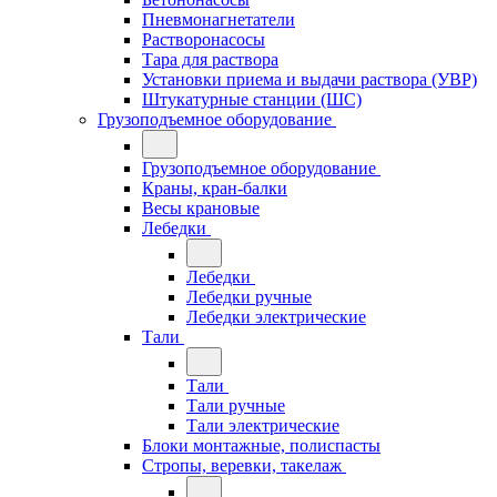
Пневмонагнетатели
Растворонасосы
Тара для раствора
Установки приема и выдачи раствора (УВР)
Штукатурные станции (ШС)
Грузоподъемное оборудование
Грузоподъемное оборудование
Краны, кран-балки
Весы крановые
Лебедки
Лебедки
Лебедки ручные
Лебедки электрические
Тали
Тали
Тали ручные
Тали электрические
Блоки монтажные, полиспасты
Стропы, веревки, такелаж