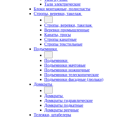
Тали электрические
Блоки монтажные, полиспасты
Стропы, веревки, такелаж
Стропы, веревки, такелаж
Веревки промышленные
Канаты, тросы
Стропы канатные
Стропы текстильные
Подъемники
Подъемники
Подъемники мачтовые
Подъемники ножничные
Подъемники телескопические
Подъемники фасадные (люльки)
Домкраты
Домкраты
Домкраты гидравлические
Домкраты подкатные
Домкраты реечные
Тележки, штабелеры