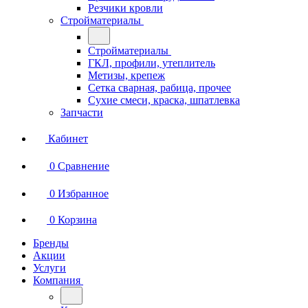
Резчики кровли
Стройматериалы
Стройматериалы
ГКЛ, профили, утеплитель
Метизы, крепеж
Сетка сварная, рабица, прочее
Сухие смеси, краска, шпатлевка
Запчасти
Кабинет
0
Сравнение
0
Избранное
0
Корзина
Бренды
Акции
Услуги
Компания