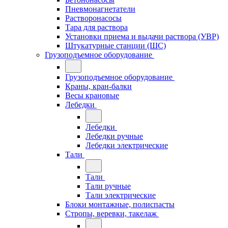
Пневмонагнетатели
Растворонасосы
Тара для раствора
Установки приема и выдачи раствора (УВР)
Штукатурные станции (ШС)
Грузоподъемное оборудование
Грузоподъемное оборудование
Краны, кран-балки
Весы крановые
Лебедки
Лебедки
Лебедки ручные
Лебедки электрические
Тали
Тали
Тали ручные
Тали электрические
Блоки монтажные, полиспасты
Стропы, веревки, такелаж