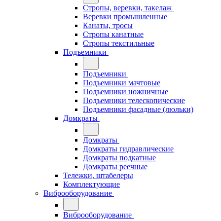
Стропы, веревки, такелаж
Веревки промышленные
Канаты, тросы
Стропы канатные
Стропы текстильные
Подъемники
Подъемники
Подъемники мачтовые
Подъемники ножничные
Подъемники телескопические
Подъемники фасадные (люльки)
Домкраты
Домкраты
Домкраты гидравлические
Домкраты подкатные
Домкраты реечные
Тележки, штабелеры
Комплектующие
Виброоборудование
Виброоборудование