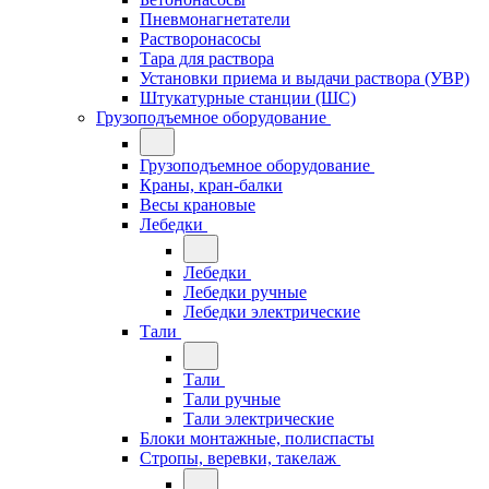
Пневмонагнетатели
Растворонасосы
Тара для раствора
Установки приема и выдачи раствора (УВР)
Штукатурные станции (ШС)
Грузоподъемное оборудование
Грузоподъемное оборудование
Краны, кран-балки
Весы крановые
Лебедки
Лебедки
Лебедки ручные
Лебедки электрические
Тали
Тали
Тали ручные
Тали электрические
Блоки монтажные, полиспасты
Стропы, веревки, такелаж