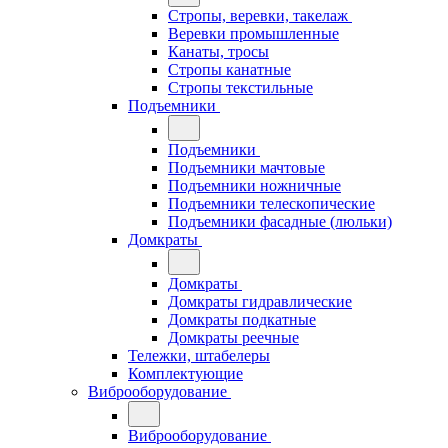
Стропы, веревки, такелаж
Веревки промышленные
Канаты, тросы
Стропы канатные
Стропы текстильные
Подъемники
Подъемники
Подъемники мачтовые
Подъемники ножничные
Подъемники телескопические
Подъемники фасадные (люльки)
Домкраты
Домкраты
Домкраты гидравлические
Домкраты подкатные
Домкраты реечные
Тележки, штабелеры
Комплектующие
Виброоборудование
Виброоборудование