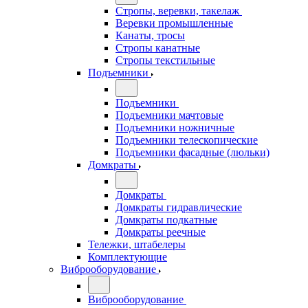
Стропы, веревки, такелаж
Веревки промышленные
Канаты, тросы
Стропы канатные
Стропы текстильные
Подъемники
Подъемники
Подъемники мачтовые
Подъемники ножничные
Подъемники телескопические
Подъемники фасадные (люльки)
Домкраты
Домкраты
Домкраты гидравлические
Домкраты подкатные
Домкраты реечные
Тележки, штабелеры
Комплектующие
Виброоборудование
Виброоборудование