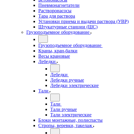
Пневмонагнетатели
Растворонасосы
Тара для раствора
Установки приема и выдачи раствора (УВР)
Штукатурные станции (ШС)
Грузоподъемное оборудование
Грузоподъемное оборудование
Краны, кран-балки
Весы крановые
Лебедки
Лебедки
Лебедки ручные
Лебедки электрические
Тали
Тали
Тали ручные
Тали электрические
Блоки монтажные, полиспасты
Стропы, веревки, такелаж