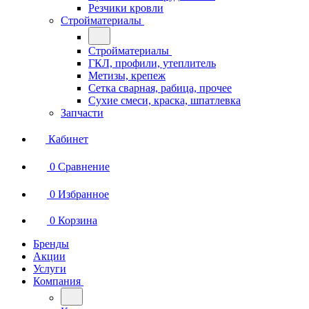
Резчики кровли
Стройматериалы
Стройматериалы
ГКЛ, профили, утеплитель
Метизы, крепеж
Сетка сварная, рабица, прочее
Сухие смеси, краска, шпатлевка
Запчасти
Кабинет
0
Сравнение
0
Избранное
0
Корзина
Бренды
Акции
Услуги
Компания