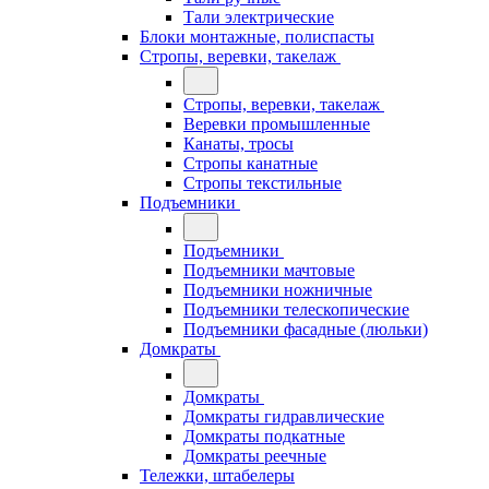
Тали электрические
Блоки монтажные, полиспасты
Стропы, веревки, такелаж
Стропы, веревки, такелаж
Веревки промышленные
Канаты, тросы
Стропы канатные
Стропы текстильные
Подъемники
Подъемники
Подъемники мачтовые
Подъемники ножничные
Подъемники телескопические
Подъемники фасадные (люльки)
Домкраты
Домкраты
Домкраты гидравлические
Домкраты подкатные
Домкраты реечные
Тележки, штабелеры