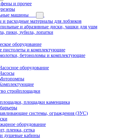
 фены и прочее
Фрезеры
ьные машины
 и расходные материалы для лобзиков
пильные и абразивные диски, чашки для ушм
ла, пики, зубила, лопатки
еское оборудование
 пистолеты и комплектующие
молотки, бетоноломы и комплектующие
Насосное оборудование
Насосы
Мотопомпы
Комплектующие
тво стройплощадки
площадки, площадки каменщика
барьеры
лавливающие системы, ограждения (ЗУС)
ски
жарное оборудование
нт, пленка, сетка
 и душевые кабины