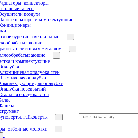
Радиаторы, конвекторы
Тепловые завесы
Осушители воздуха
Парогенераторы и комплектующие
Кондиционеры
нки
зное бурение, сверлильные
евообрабатывающие
работы с листовым металлом
аллообрабатывающие
астка и комплектующие
Опалубка
Алюминиевая опалубка стен
Пластиковая опалубка
Комплектующие для опалубки
Опалубка перекрытий
Стальная опалубка стен
Балка
Фанера
струмент
уповерты, гайковерты
ры, отбойные молотки