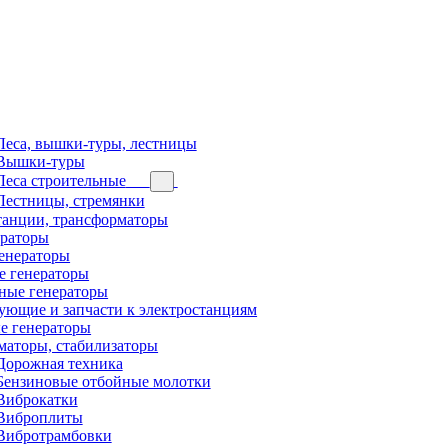
Леса, вышки-туры, лестницы
Вышки-туры
Леса строительные
Лестницы, стремянки
танции, трансформаторы
ераторы
генераторы
е генераторы
ные генераторы
ующие и запчасти к электростанциям
е генераторы
маторы, стабилизаторы
Дорожная техника
Бензиновые отбойные молотки
Виброкатки
Виброплиты
Вибротрамбовки