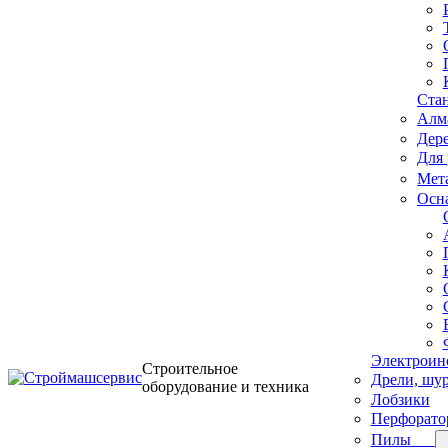
Ста
Алма
Дер
Для 
Мет
Осн
Электроин
Строительное
Дрели, шур
оборудование и техника
Лобзики
Перфорато
Пилы