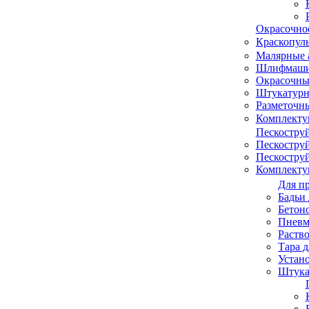
Окрасочно
Краскопуль
Малярные 
Шлифмашин
Окрасочные
Штукатурн
Разметочн
Комплекту
Пескостру
Пескостру
Пескостру
Комплекту
Для п
Бадьи 
Бетон
Пневм
Раств
Тара д
Устан
Штука