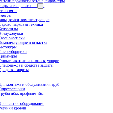
рители прочности бетона, пирометры
лиры и теодолиты
тва связи
ометры
ивы, рейки, комплектующие
Садово-парковая техника
Бензопилы
Воздуходувки
Газонокосилки
Комплектующие и оснастка
Мотобуры
Снегоуборщики
Триммеры
Опрыскиватели и комплектующие
Спецодежда и средства защиты
Средства защиты
Для монтажа и обслуживания труб
Опрессовщики
Трубогибы, профилегибы
Кровельное оборудование
Резчики кровли