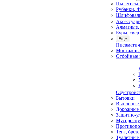
Пылесосы,
Рубанки, 
Шлифовал
Аксессуары
Алмазные, 
Буры, свер
Еще
Пневматич
Монтажные
Отбойные 
Обустройс
Бытовки
Выносные 
Дорожные 
Защитно-у
Мусороспу
Противопо
Тент, брезе
Туалетные