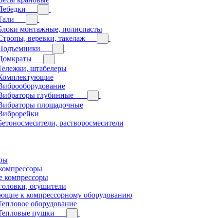
Лебедки
Тали
Блоки монтажные, полиспасты
Стропы, веревки, такелаж
Подъемники
Домкраты
Тележки, штабелеры
Комплектующие
Виброоборудование
Вибраторы глубинные
Вибраторы площадочные
Виброрейки
Бетоносмесители, растворосмесители
ры
компрессоры
 компрессоры
головки, осушители
ющие к компрессорному оборудованию
Тепловое оборудование
Тепловые пушки