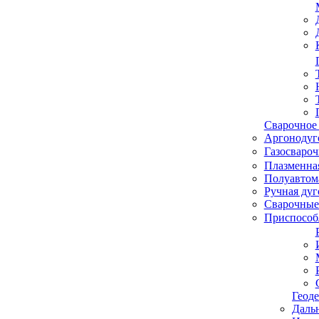
Сварочное
Аргонодуго
Газосвароч
Плазменная
Полуавтом
Ручная дуг
Сварочные
Приспособл
Геоде
Даль