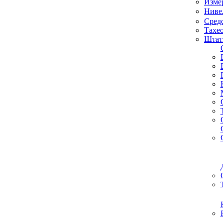
Изме
Ниве
Средс
Тахе
Штат