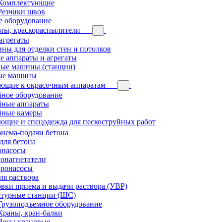
Комплектующие
Резчики швов
е оборудование
ты, краскораспылители
агрегаты
ы для отделки стен и потолков
 аппараты и агрегаты
ые машины (станции)
ые машины
ющие к окрасочным аппаратам
йное оборудование
йные аппараты
йные камеры
ющие и спецодежда для пескоструйных работ
риема-подачи бетона
для бетона
онасосы
онагнетатели
оронасосы
ля раствора
овки приема и выдачи раствора (УВР)
турные станции (ШС)
Грузоподъемное оборудование
Краны, кран-балки
Весы крановые